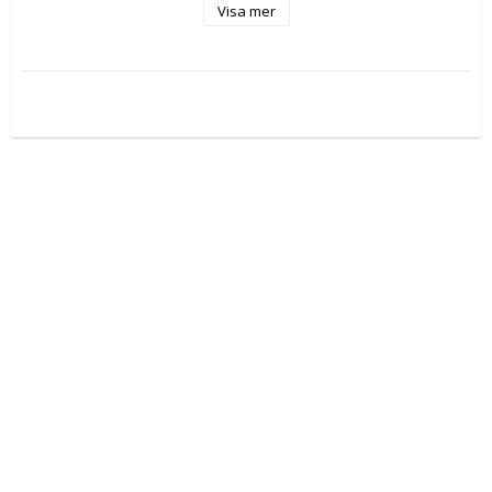
Visa mer
Produkten sys på beställning. 
Peruk, näverhatt och svans beställs separat