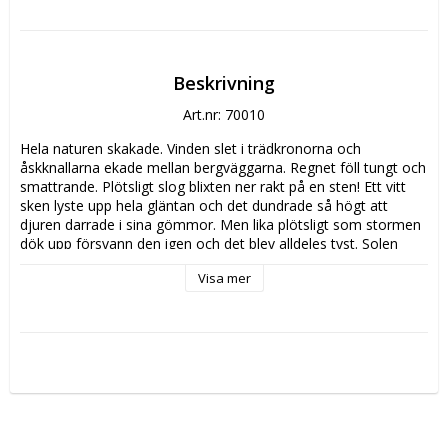
Beskrivning
Art.nr: 70010
Hela naturen skakade. Vinden slet i trädkronorna och 
åskknallarna ekade mellan bergväggarna. Regnet föll tungt och 
smattrande. Plötsligt slog blixten ner rakt på en sten! Ett vitt 
sken lyste upp hela gläntan och det dundrade så högt att 
djuren darrade i sina gömmor. Men lika plötsligt som stormen 
dök upp försvann den igen och det blev alldeles tyst. Solen 
tittade fram och dimman skingrades.    Hej kollikok, hördes en 
Visa mer
liten röst bakom den stora stenen. Ekorren klättrade nyfiket 
ner från sitt träd. Hararna tittade upp ur sina hålor. Vem var det 
som plötsligt hade dykt upp från ingenstans?
Utgiven år 2020
Text: Katarina Oldenburg
Bild: Lars Bällsten