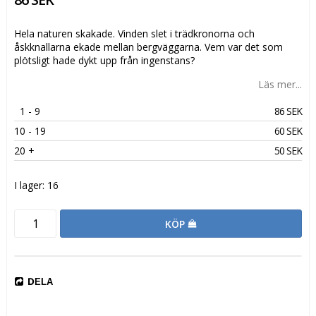
Hela naturen skakade. Vinden slet i trädkronorna och
åskknallarna ekade mellan bergväggarna. Vem var det som
plötsligt hade dykt upp från ingenstans?
Läs mer...
1
 - 9 
86 SEK
10
 - 19 
60 SEK
20
 +
50 SEK
I lager: 16
KÖP
DELA