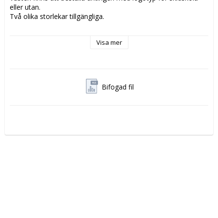
eller utan. 
Två olika storlekar tillgängliga. 
Vänligen ladda ner nedladdningsbar excel-fil här nedan, fyll i 
Visa mer
formuläret och maila formuläret sedan till angiven e-post. 
Priser för de olika skyltarna finns i samma dokument.
Bifogad fil