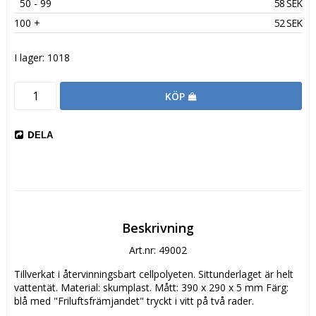
50
 - 99 
58 SEK
100
 +
52 SEK
I lager: 1018
KÖP
DELA
Beskrivning
Art.nr: 49002
Tillverkat i återvinningsbart cellpolyeten. Sittunderlaget är helt 
vattentät. Material: skumplast. Mått: 390 x 290 x 5 mm Färg: 
blå med "Friluftsfrämjandet" tryckt i vitt på två rader.